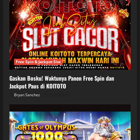
Free Spin & Jackpot Slot
Gaskan Bosku! Waktunya Panen Free Spin dan
Jackpot Paus di KOITOTO
Bryan Sanchez
05/08/2026