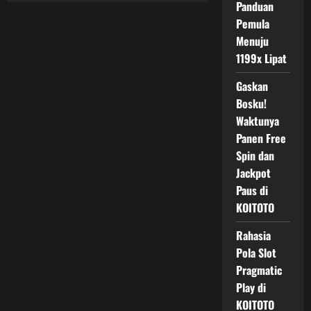
Panduan
Gacor
Bigger
Pemula
Bass
Splash
Menuju
Online
2026
1199x Lipat
yang
Banyak
Gaskan
Dicari
Player
Bosku!
Waktunya
Panen Free
Spin dan
Jackpot
Paus di
KOITOTO
Rahasia
Pola Slot
Pragmatic
Play di
KOITOTO