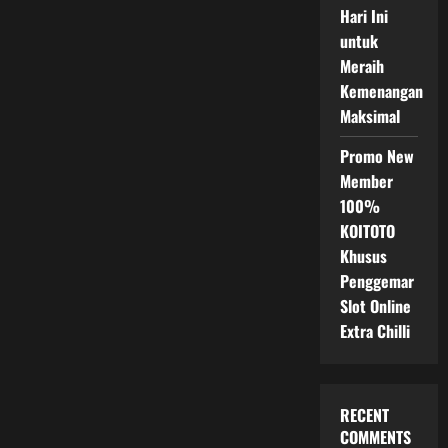
Hari Ini
untuk
Meraih
Kemenangan
Maksimal
Promo New
Member
100%
KOITOTO
Khusus
Penggemar
Slot Online
Extra Chilli
RECENT
COMMENTS