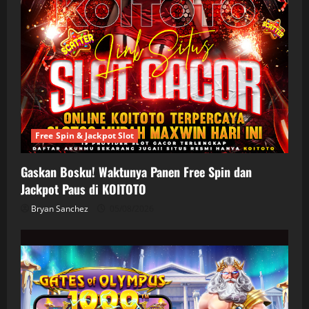
Free Spin & Jackpot Slot
Gaskan Bosku! Waktunya Panen Free Spin dan
Jackpot Paus di KOITOTO
Bryan Sanchez
05/08/2026