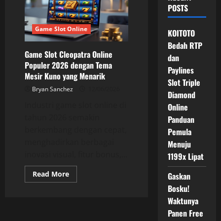
POSTS
Game Slot Online
KOITOTO
Bedah RTP
Game Slot Cleopatra Online
dan
Populer 2026 dengan Tema
Paylines
Mesir Kuno yang Menarik
Slot Triple
Bryan Sanchez
12/06/2026
Diamond
Industri game slot online di
Online
tahun 2026 semakin
Panduan
berkembang dengan cepat,
Pemula
menghadirkan berbagai
Menuju
inovasi visual, fitur bonus,...
1199x Lipat
Read
Read More
Gaskan
more
about
Bosku!
Game
Waktunya
Slot
Cleopatra
Panen Free
Online