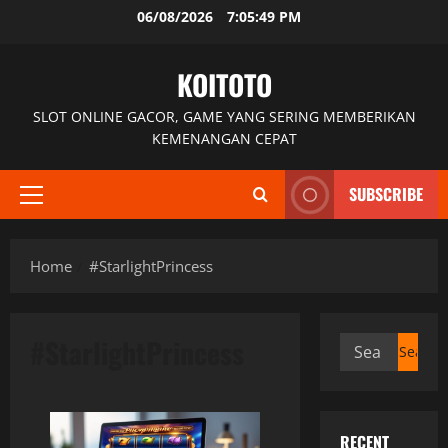
Skip
06/08/2026
7:05:50 PM
to
content
KOITOTO
SLOT ONLINE GACOR, GAME YANG SERING MEMBERIKAN
KEMENANGAN CEPAT
SUBSCRIBE
Primary
Menu
Home
#StarlightPrincess
#StarlightPrincess
Search
for:
RECENT