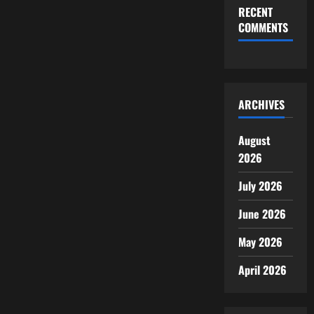
RECENT
COMMENTS
ARCHIVES
August
2026
July 2026
June 2026
May 2026
April 2026