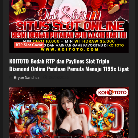
RTP Slot Gacor
KOITOTO Bedah RTP dan Paylines Slot Triple
Diamond Online Panduan Pemula Menuju 1199x Lipat
Bryan Sanchez
06/08/2026