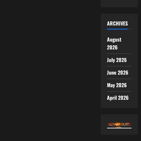
ARCHIVES
August
2026
July 2026
June 2026
May 2026
April 2026