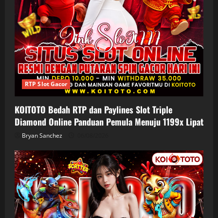
RTP Slot Gacor
KOITOTO Bedah RTP dan Paylines Slot Triple
Diamond Online Panduan Pemula Menuju 1199x Lipat
Bryan Sanchez
06/08/2026