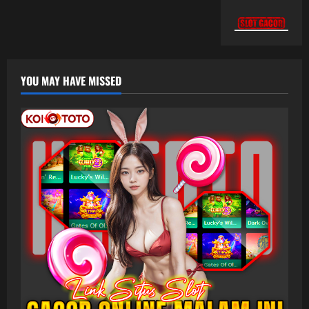
YOU MAY HAVE MISSED