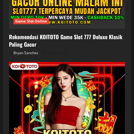
Game Slot Online
Rekomendasi KOITOTO Game Slot 777 Deluxe Klasik
Paling Gacor
Bryan Sanchez
08/08/2026