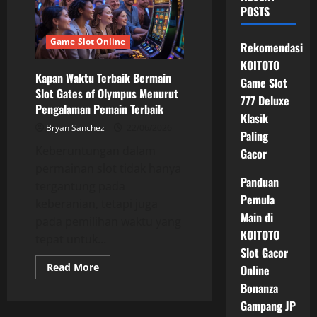
POSTS
Game Slot Online
Rekomendasi
KOITOTO
Kapan Waktu Terbaik Bermain
Game Slot
Slot Gates of Olympus Menurut
777 Deluxe
Pengalaman Pemain Terbaik
Klasik
Bryan Sanchez
22/06/2026
Paling
Keberuntungan dalam
Gacor
permainan slot tidak hanya
Panduan
tergantung pada
Pemula
keberanian, tetapi juga
Main di
pada pemilihan waktu yang
KOITOTO
tepat untuk...
Slot Gacor
Read
Read More
Online
more
about
Bonanza
Kapan
Gampang JP
Waktu
Terbaik