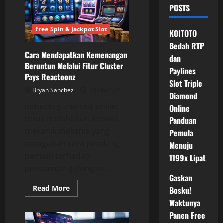
POSTS
Free Spin & Jackpot Slot
KOITOTO
Bedah RTP
Cara Mendapatkan Kemenangan
dan
Beruntun Melalui Fitur Cluster
Paylines
Pays Reactoonz
Slot Triple
Bryan Sanchez
29/06/2026
Diamond
Industri game slot online
Online
terus melahirkan inovasi
Panduan
mekanik mekanis yang
Pemula
mengubah cara pandang
Menuju
pemain terhadap
1199x Lipat
permainan gulungan...
Gaskan
Read
Read More
Bosku!
more
about
Waktunya
Cara
Panen Free
Mendapatkan
Kemenangan