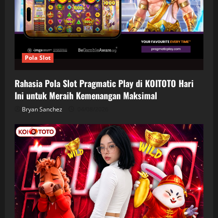
Pola Slot
Rahasia Pola Slot Pragmatic Play di KOITOTO Hari
Ini untuk Meraih Kemenangan Maksimal
Bryan Sanchez
04/08/2026