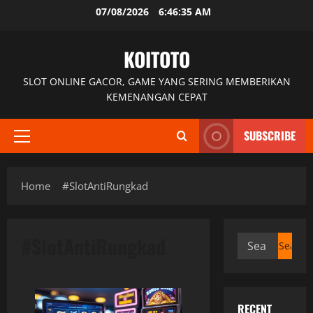
Skip
07/08/2026
6:46:36 AM
to
content
KOITOTO
SLOT ONLINE GACOR, GAME YANG SERING MEMBERIKAN
KEMENANGAN CEPAT
SUBSCRIBE
Primary
Menu
Home
#SlotAntiRungkad
#SlotAntiRungkad
Search
for:
RECENT