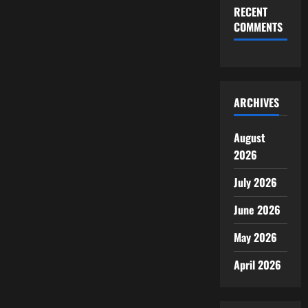
RECENT
COMMENTS
ARCHIVES
August
2026
July 2026
June 2026
May 2026
April 2026