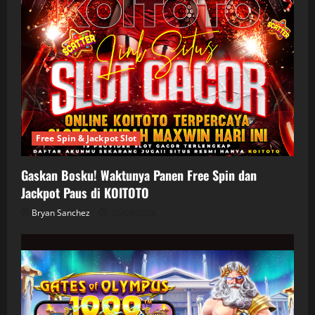
Free Spin & Jackpot Slot
Gaskan Bosku! Waktunya Panen Free Spin dan
Jackpot Paus di KOITOTO
Bryan Sanchez
05/08/2026