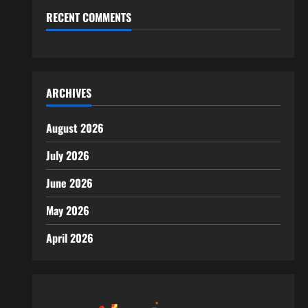
RECENT COMMENTS
ARCHIVES
August 2026
July 2026
June 2026
May 2026
April 2026