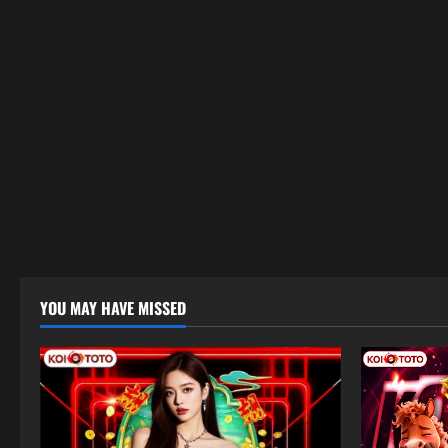
YOU MAY HAVE MISSED