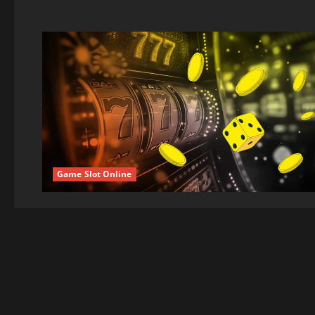
Game Slot Online