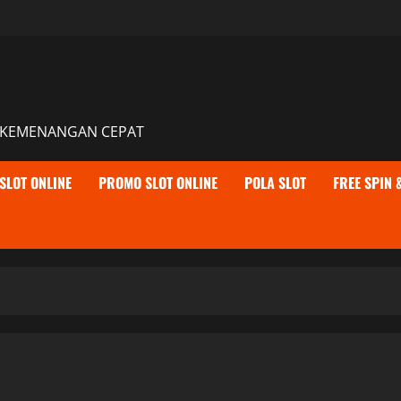
N KEMENANGAN CEPAT
SLOT ONLINE
PROMO SLOT ONLINE
POLA SLOT
FREE SPIN 