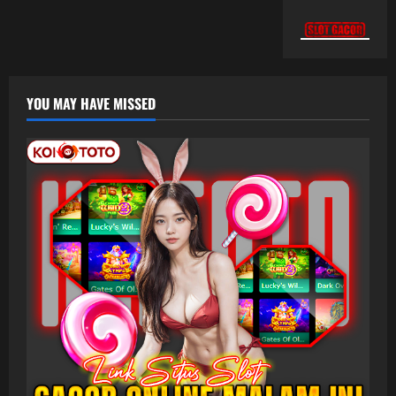
Online
Free
Spin
yang
Bikin
Auto
Cuan
Setiap
YOU MAY HAVE MISSED
Hari!