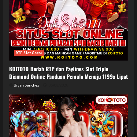
RTP Slot Gacor
KOITOTO Bedah RTP dan Paylines Slot Triple
Diamond Online Panduan Pemula Menuju 1199x Lipat
Bryan Sanchez
06/08/2026