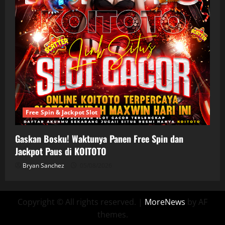
Free Spin & Jackpot Slot
Gaskan Bosku! Waktunya Panen Free Spin dan
Jackpot Paus di KOITOTO
Bryan Sanchez
05/08/2026
Copyright © All rights reserved.
|
MoreNews
by AF
themes.