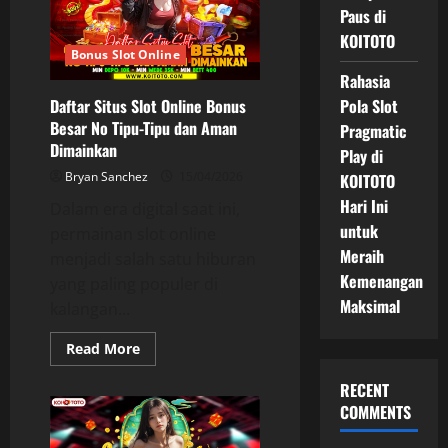
Hari
Paus di
Ini
dengan
KOITOTO
Kombinasi
Bonus Slot Online
Spin
Dijamin
Rahasia
JP.
Pola Slot
Daftar Situs Slot Online Bonus
Besar No Tipu-Tipu dan Aman
Pragmatic
Dimainkan
Play di
Bryan Sanchez
15/04/2026
KOITOTO
Hari Ini
Dalam era digital saat ini,
untuk
permainan slot online
Meraih
menjadi salah satu hiburan
Kemenangan
yang paling populer di
Maksimal
kalangan...
Read
Read More
more
about
RECENT
Daftar
Situs
COMMENTS
Slot
Online
Bonus