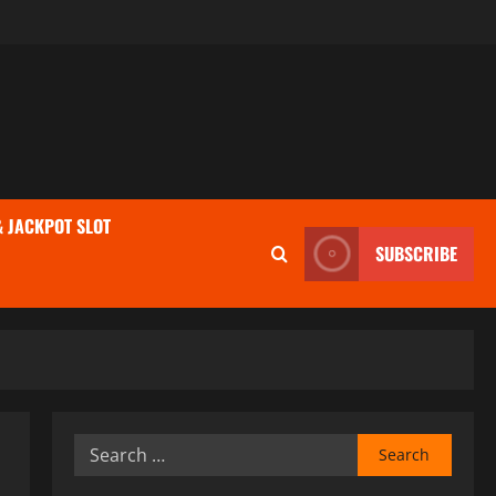
& JACKPOT SLOT
SUBSCRIBE
Search
for: