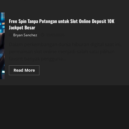
Free Spin Tanpa Potongan untuk Slot Online Deposit 10K
Jackpot Besar
Bryan Sanchez
15/05/2026
Dalam perkembangan dunia hiburan digital saat ini,
permainan slot online menjadi salah satu pilihan
favorit banyak pengguna...
Read
Read More
more
about
Free
Spin
Tanpa
Potongan
untuk
Slot
Online
Deposit
10K
Jackpot
Besar