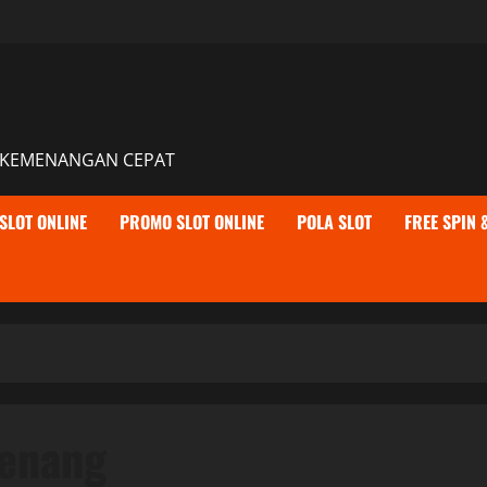
N KEMENANGAN CEPAT
SLOT ONLINE
PROMO SLOT ONLINE
POLA SLOT
FREE SPIN 
Menang