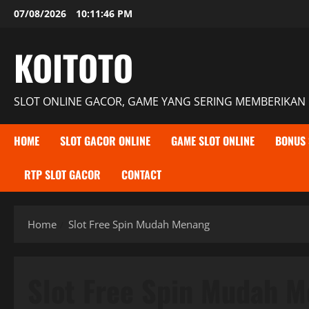
Skip
07/08/2026
10:11:47 PM
to
content
KOITOTO
SLOT ONLINE GACOR, GAME YANG SERING MEMBERIKA
HOME
SLOT GACOR ONLINE
GAME SLOT ONLINE
BONUS 
RTP SLOT GACOR
CONTACT
Home
Slot Free Spin Mudah Menang
Slot Free Spin Mudah 