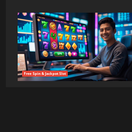
Free Spin & Jackpot Slot