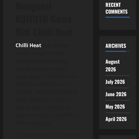
Mengenal
RECENT
COMMENTS
KOITOTO Game
Slot Chilli Heat
Chilli Heat
merupakan
ARCHIVES
salah satu game slot
bertema Meksiko yang
August
menghadirkan simbol
2026
cabai, gitar, sombrero, dan
July 2026
ikon khas Amerika Latin
lainnya. Desain permainan
June 2026
yang sederhana namun
May 2026
penuh warna membuat
game ini mudah dimainkan
April 2026
oleh siapa saja.
Di platform KOITOTO, game