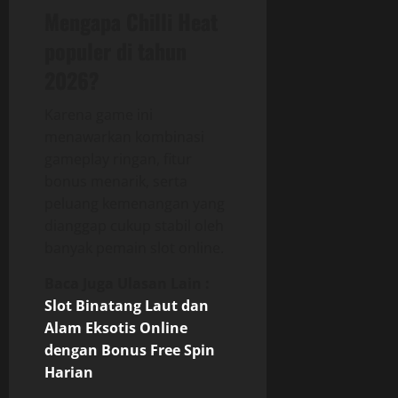
Mengapa Chilli Heat
populer di tahun
2026?
Karena game ini
menawarkan kombinasi
gameplay ringan, fitur
bonus menarik, serta
peluang kemenangan yang
dianggap cukup stabil oleh
banyak pemain slot online.
Baca Juga Ulasan Lain :
Slot Binatang Laut dan
Alam Eksotis Online
dengan Bonus Free Spin
Harian