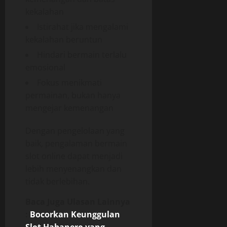
kekalahan
Istirahat jika mengalami
kekalahan beruntun
Hindari bermain terlalu
emosional
Fokus menikmati
permainan, bukan hanya
mengejar kemenangan
Dengan pengelolaan yang
baik, pengalaman bermain
slot online dapat menjadi
lebih menyenangkan dan
tidak berlebihan.
Baca Juga Ulasan Lainnya
:
Bocorkan Keunggulan
Slot Habanero yang