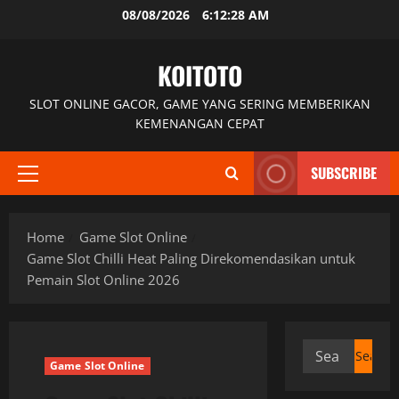
Skip
08/08/2026
6:12:29 AM
to
content
KOITOTO
SLOT ONLINE GACOR, GAME YANG SERING MEMBERIKAN
KEMENANGAN CEPAT
SUBSCRIBE
Primary
Menu
Home
Game Slot Online
Game Slot Chilli Heat Paling Direkomendasikan untuk
Pemain Slot Online 2026
Search
Game Slot Online
for: