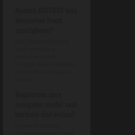
Apakah KOITOTO bisa
dimainkan lewat
smartphone?
Bisa. Platform KOITOTO
telah mendukung
permainan mobile
sehingga dapat dimainkan
melalui Android maupun
iPhone.
Bagaimana cara
mengatur modal saat
bermain slot online?
Pemain disarankan
menentukan batas modal