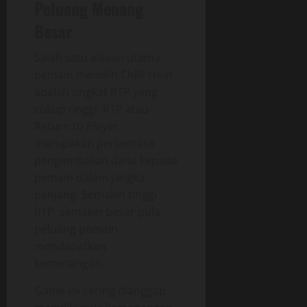
Peluang Menang
Besar
Salah satu alasan utama
pemain memilih Chilli Heat
adalah tingkat RTP yang
cukup tinggi. RTP atau
Return to Player
merupakan persentase
pengembalian dana kepada
pemain dalam jangka
panjang. Semakin tinggi
RTP, semakin besar pula
peluang pemain
mendapatkan
kemenangan.
Game ini sering dianggap