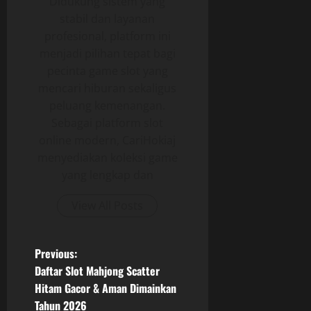
Didukung sistem yang
stabil dan layanan
profesional, platform ini
menjadi pilihan tepat bagi
pecinta game slot yang
mencari hiburan sekaligus
peluang kemenangan.
Sebagai platform slot
online modern, CariHokiaj
menyediakan koleksi game
yang lengkap dan
View All Posts
P
Previous:
Daftar Slot Mahjong Scatter
o
Hitam Gacor & Aman Dimainkan
Tahun 2026