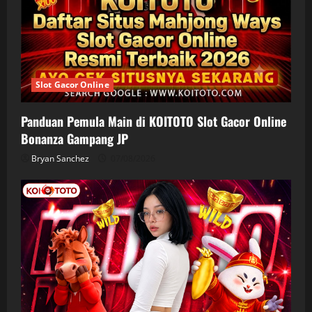
Slot Gacor Online
Panduan Pemula Main di KOITOTO Slot Gacor Online
Bonanza Gampang JP
Bryan Sanchez
07/08/2026