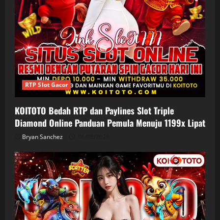
RTP Slot Gacor
KOITOTO Bedah RTP dan Paylines Slot Triple
Diamond Online Panduan Pemula Menuju 1199x Lipat
Bryan Sanchez
06/08/2026