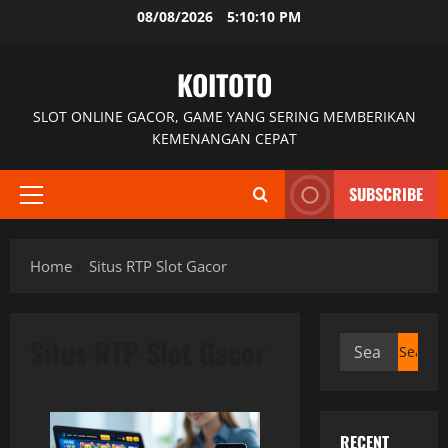
Skip
08/08/2026
5:10:10 PM
to
content
KOITOTO
SLOT ONLINE GACOR, GAME YANG SERING MEMBERIKAN
KEMENANGAN CEPAT
SUBSCRIBE
Primary
Menu
Home
Situs RTP Slot Gacor
Situs RTP Slot Gacor
Search
for:
RECENT