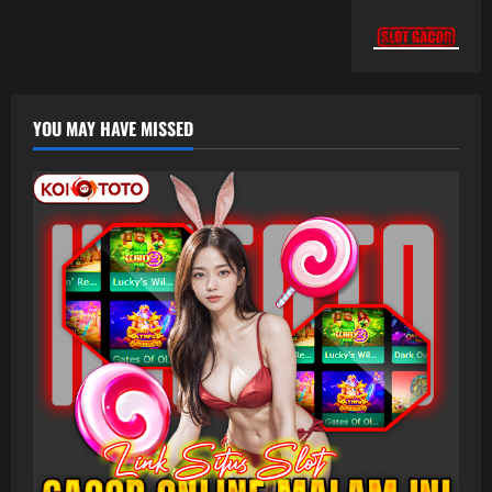
YOU MAY HAVE MISSED