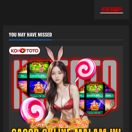
YOU MAY HAVE MISSED