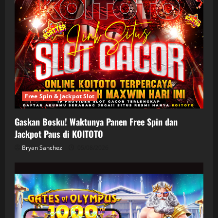
Free Spin & Jackpot Slot
Gaskan Bosku! Waktunya Panen Free Spin dan
Jackpot Paus di KOITOTO
Bryan Sanchez
05/08/2026