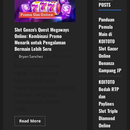
POSTS
Promo Slot Online
Panduan
Pemula
Slot Gonzo’s Quest Megaways
Main di
Online: Kombinasi Promo
KOITOTO
Menarik untuk Pengalaman
Slot Gacor
Bermain Lebih Seru
Online
Bryan Sanchez
07/06/2026
Bonanza
Dalam industri game
Gampang JP
digital, inovasi terus
berkembang untuk
KOITOTO
menghadirkan pengalaman
Bedah RTP
bermain yang lebih
dan
interaktif dan imersif.
Paylines
Salah...
Slot Triple
Diamond
Read
Read More
more
Online
about