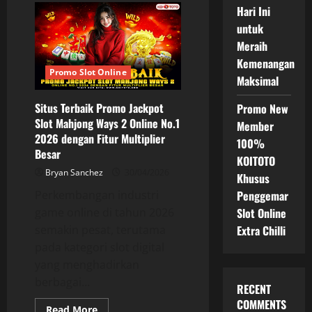
Slot
Hari Ini
Egyptian
untuk
Slots
Online
Meraih
dengan
Grafis
Kemenangan
Mesir
Promo Slot Online
Kuno
Maksimal
yang
Imersif
dan
Situs Terbaik Promo Jackpot
Promo New
Menarik
Slot Mahjong Ways 2 Online No.1
Member
2026 dengan Fitur Multiplier
100%
Besar
KOITOTO
Bryan Sanchez
30/04/2026
Khusus
Penggemar
Perkembangan industri
Slot Online
game online di tahun 2026
Extra Chilli
semakin pesat, terutama
pada kategori slot digital
yang menghadirkan
berbagai...
RECENT
COMMENTS
Read
Read More