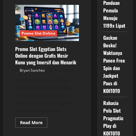
Panduan
Slot
Gonzo’s
Pemula
Quest
Megaways
Menuju
Online:
Kombinasi
1199x Lipat
Promo
Menarik
Promo Slot Online
untuk
Gaskan
Pengalaman
Bosku!
Bermain
Promo Slot Egyptian Slots
Lebih
Waktunya
Seru
Online dengan Grafis Mesir
Panen Free
Kuno yang Imersif dan Menarik
Spin dan
Bryan Sanchez
31/05/2026
Jackpot
Tema Mesir Kuno telah
Paus di
lama menjadi salah satu
KOITOTO
konsep paling populer
Rahasia
dalam industri permainan
Pola Slot
slot online. Dengan...
Pragmatic
Read
Read More
Play di
more
about
KOITOTO
Promo