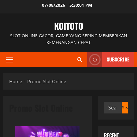
Skip
07/08/2026
5:30:02 PM
to
content
KOITOTO
SLOT ONLINE GACOR, GAME YANG SERING MEMBERIKAN
KEMENANGAN CEPAT
SUBSCRIBE
Primary
Menu
Home
Promo Slot Online
Promo Slot Online
Search
for:
RECENT