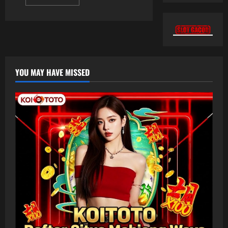
more
about
Nikmati
Promo
Slot
Online
Terbaik
dengan
Deposit
Minim!
YOU MAY HAVE MISSED