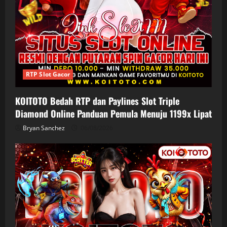
RTP Slot Gacor
KOITOTO Bedah RTP dan Paylines Slot Triple
Diamond Online Panduan Pemula Menuju 1199x Lipat
Bryan Sanchez
06/08/2026