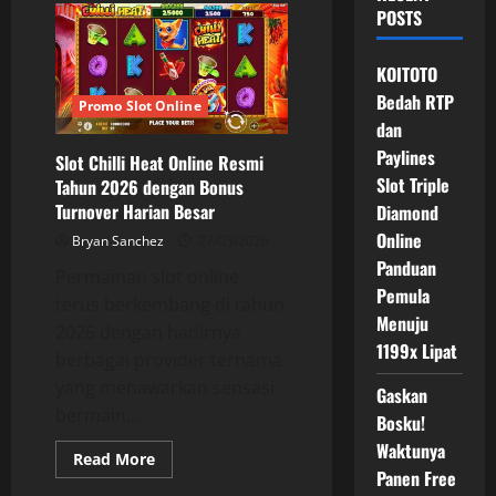
POSTS
KOITOTO
Bedah RTP
Promo Slot Online
dan
Paylines
Slot Chilli Heat Online Resmi
Slot Triple
Tahun 2026 dengan Bonus
Turnover Harian Besar
Diamond
Online
Bryan Sanchez
27/05/2026
Panduan
Permainan slot online
Pemula
terus berkembang di tahun
Menuju
2026 dengan hadirnya
1199x Lipat
berbagai provider ternama
yang menawarkan sensasi
Gaskan
bermain...
Bosku!
Waktunya
Read
Read More
more
Panen Free
about