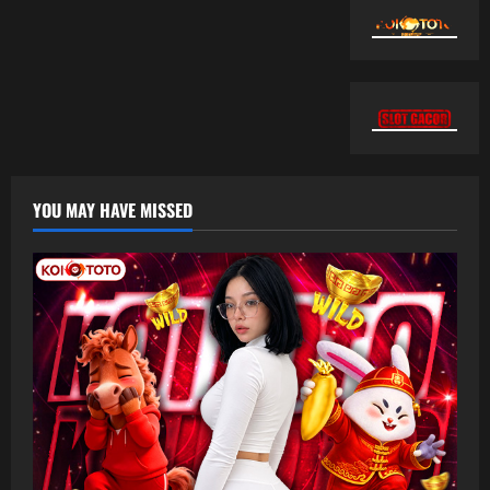
YOU MAY HAVE MISSED