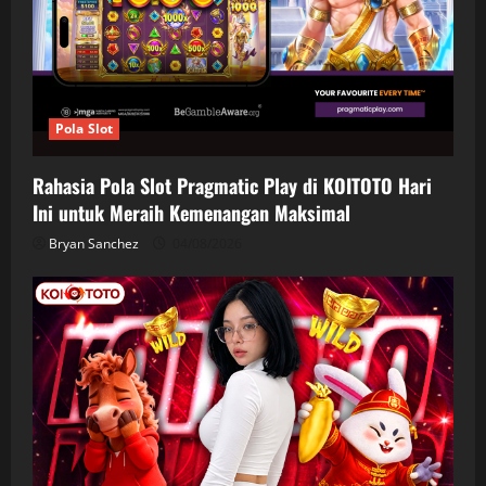
Pola Slot
Rahasia Pola Slot Pragmatic Play di KOITOTO Hari
Ini untuk Meraih Kemenangan Maksimal
Bryan Sanchez
04/08/2026