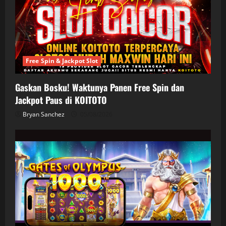
Free Spin & Jackpot Slot
Gaskan Bosku! Waktunya Panen Free Spin dan
Jackpot Paus di KOITOTO
Bryan Sanchez
05/08/2026