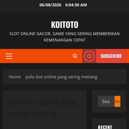
Skip
06/08/2026
6:04:31 AM
to
content
KOITOTO
SLOT ONLINE GACOR, GAME YANG SERING MEMBERIKAN
KEMENANGAN CEPAT
SUBSCRIBE
Primary
Menu
Home
pola slot online yang sering menang
pola slot online yang
Search
for:
sering menang
RECENT