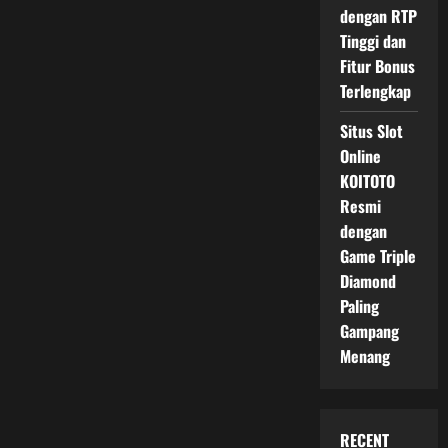
dengan RTP
Tinggi dan
Fitur Bonus
Terlengkap
Situs Slot
Online
KOITOTO
Resmi
dengan
Game Triple
Diamond
Paling
Gampang
Menang
RECENT