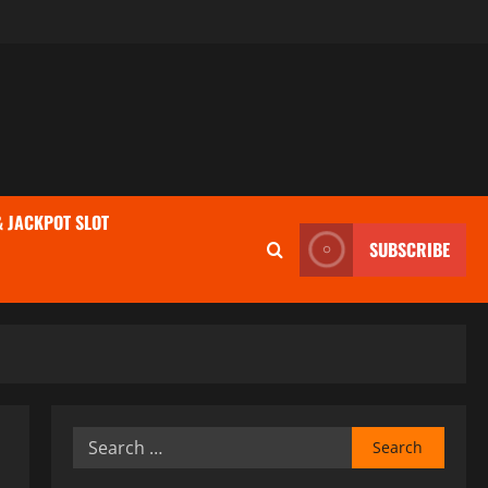
& JACKPOT SLOT
SUBSCRIBE
Search
for: