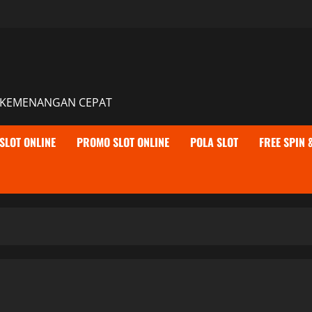
N KEMENANGAN CEPAT
SLOT ONLINE
PROMO SLOT ONLINE
POLA SLOT
FREE SPIN 