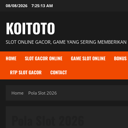
Skip
08/08/2026
7:25:13 AM
to
content
KOITOTO
SLOT ONLINE GACOR, GAME YANG SERING MEMBERIKA
HOME
SLOT GACOR ONLINE
GAME SLOT ONLINE
BONUS 
RTP SLOT GACOR
CONTACT
Home
Pola Slot 2026
Pola Slot 2026