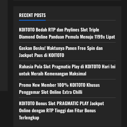
RECENT POSTS
KOITOTO Bedah RTP dan Paylines Slot Triple
Diamond Online Panduan Pemula Menuju 1199x Lipat
Gaskan Bosku! Waktunya Panen Free Spin dan
Jackpot Paus di KOITOTO
Rahasia Pola Slot Pragmatic Play di KOITOTO Hari Ini
untuk Meraih Kemenangan Maksimal
Promo New Member 100% KOITOTO Khusus
Penggemar Slot Online Extra Chilli
KOITOTO Bonus Slot PRAGMATIC PLAY Jackpot
Online dengan RTP Tinggi dan Fitur Bonus
Terlengkap