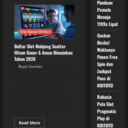
Panduan
Slot
Starburst
Pemula
Gacor
Online
Menuju
Terpopuler
dengan
1199x Lipat
Fitur
Wild
Slot Gacor Online
dan
Gaskan
Re-
Bosku!
Spin
Daftar Slot Mahjong Scatter
Menarik
Waktunya
Hitam Gacor & Aman Dimainkan
Panen Free
Tahun 2026
Spin dan
Bryan Sanchez
17/05/2026
Jackpot
Perkembangan dunia game
Paus di
online di tahun 2026
KOITOTO
semakin pesat dengan
Rahasia
hadirnya berbagai pilihan
Pola Slot
permainan yang menarik
Pragmatic
dan...
Play di
Read
Read More
KOITOTO
more