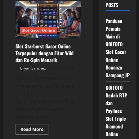
POSTS
Panduan
Pemula
Slot Gacor Online
Main di
KOITOTO
Slot Starburst Gacor Online
Slot Gacor
Terpopuler dengan Fitur Wild
Online
dan Re-Spin Menarik
Bonanza
Bryan Sanchez
04/06/2026
Gampang JP
Industri permainan slot
online terus berkembang
KOITOTO
pesat, menghadirkan
Bedah RTP
berbagai inovasi dan fitur
dan
menarik untuk para
Paylines
pemain. Salah...
Slot Triple
Diamond
Read
Read More
more
Online
about