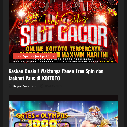
Free Spin & Jackpot Slot
Gaskan Bosku! Waktunya Panen Free Spin dan
Jackpot Paus di KOITOTO
Bryan Sanchez
05/08/2026