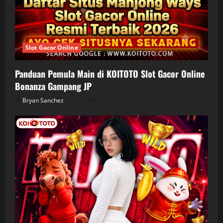
Slot Gacor Online
Panduan Pemula Main di KOITOTO Slot Gacor Online
Bonanza Gampang JP
Bryan Sanchez
07/08/2026