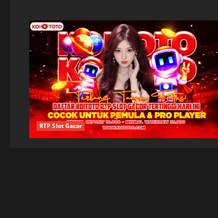
RTP Slot Gacor