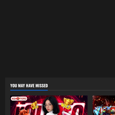
YOU MAY HAVE MISSED