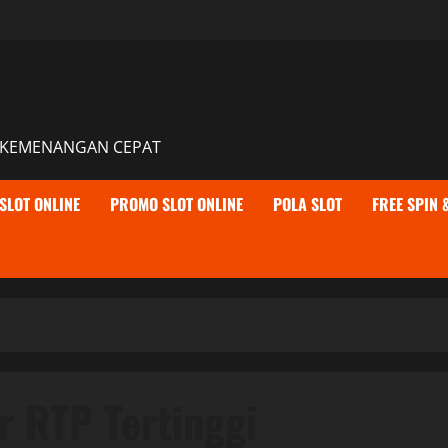
N KEMENANGAN CEPAT
SLOT ONLINE
PROMO SLOT ONLINE
POLA SLOT
FREE SPIN 
r RTP Tertinggi