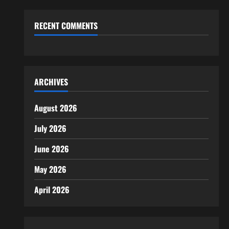
RECENT COMMENTS
ARCHIVES
August 2026
July 2026
June 2026
May 2026
April 2026