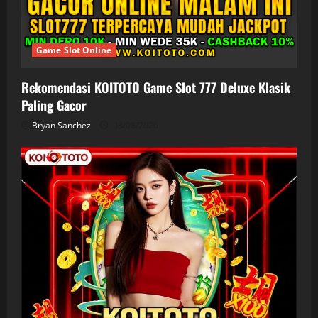
Game Slot Online
Rekomendasi KOITOTO Game Slot 777 Deluxe Klasik
Paling Gacor
Bryan Sanchez
08/08/2026