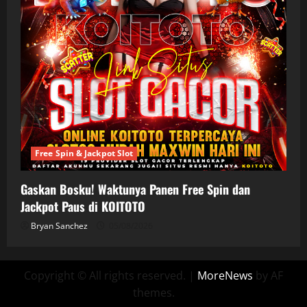
Free Spin & Jackpot Slot
Gaskan Bosku! Waktunya Panen Free Spin dan
Jackpot Paus di KOITOTO
Bryan Sanchez
05/08/2026
Copyright © All rights reserved.
|
MoreNews
by AF
themes.