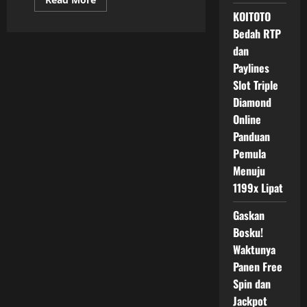
more
KOITOTO
about
Daftar
Bedah RTP
Promo
Slot
dan
Online
No.1
Paylines
Hari
Slot Triple
Ini
dengan
Diamond
Jackpot
Terbesar
Online
Panduan
Pemula
Menuju
1199x Lipat
Gaskan
Bosku!
Waktunya
Panen Free
Spin dan
Jackpot