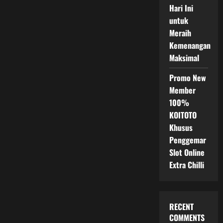
Hari Ini
untuk
Meraih
Kemenangan
Maksimal
Promo New
Member
100%
KOITOTO
Khusus
Penggemar
Slot Online
Extra Chilli
RECENT
COMMENTS