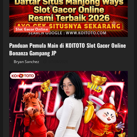
Slot Gacor Online
Panduan Pemula Main di KOITOTO Slot Gacor Online
Bonanza Gampang JP
Bryan Sanchez
07/08/2026