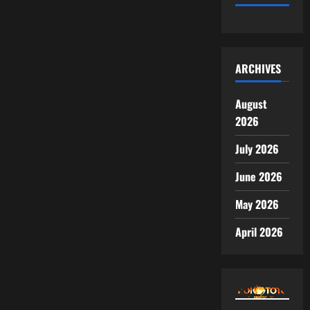
ARCHIVES
August
2026
July 2026
June 2026
May 2026
April 2026