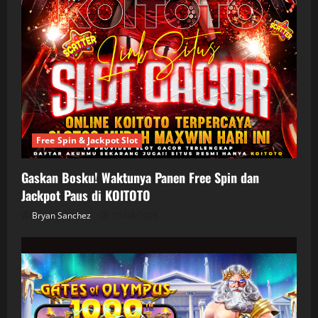
Free Spin & Jackpot Slot
Gaskan Bosku! Waktunya Panen Free Spin dan
Jackpot Paus di KOITOTO
Bryan Sanchez
05/08/2026