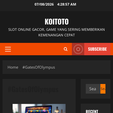
Skip
07/08/2026
4:28:58 AM
to
content
KOITOTO
SLOT ONLINE GACOR, GAME YANG SERING MEMBERIKAN
KEMENANGAN CEPAT
SUBSCRIBE
Primary
Menu
Home
#GatesOfOlympus
#GatesOfOlympus
Search
for:
RECENT