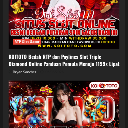
RTP Slot Gacor
KOITOTO Bedah RTP dan Paylines Slot Triple
Diamond Online Panduan Pemula Menuju 1199x Lipat
Bryan Sanchez
06/08/2026