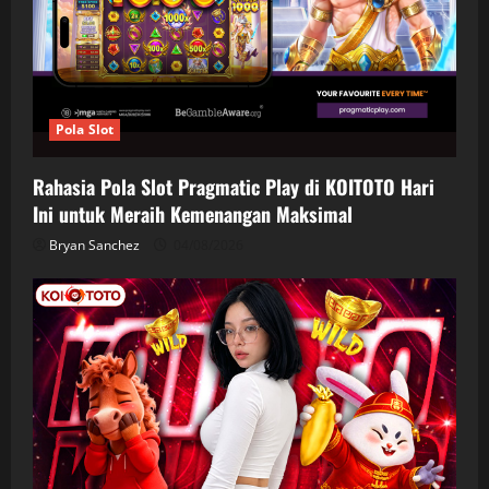
Pola Slot
Rahasia Pola Slot Pragmatic Play di KOITOTO Hari
Ini untuk Meraih Kemenangan Maksimal
Bryan Sanchez
04/08/2026