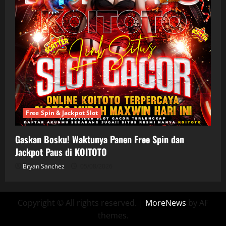
Free Spin & Jackpot Slot
Gaskan Bosku! Waktunya Panen Free Spin dan
Jackpot Paus di KOITOTO
Bryan Sanchez
05/08/2026
Copyright © All rights reserved.
|
MoreNews
by AF
themes.