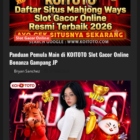
Slot Gacor Online
Panduan Pemula Main di KOITOTO Slot Gacor Online
Bonanza Gampang JP
Bryan Sanchez
07/08/2026