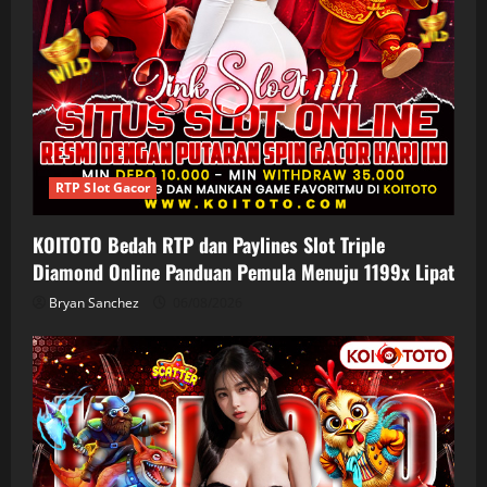
RTP Slot Gacor
KOITOTO Bedah RTP dan Paylines Slot Triple
Diamond Online Panduan Pemula Menuju 1199x Lipat
Bryan Sanchez
06/08/2026