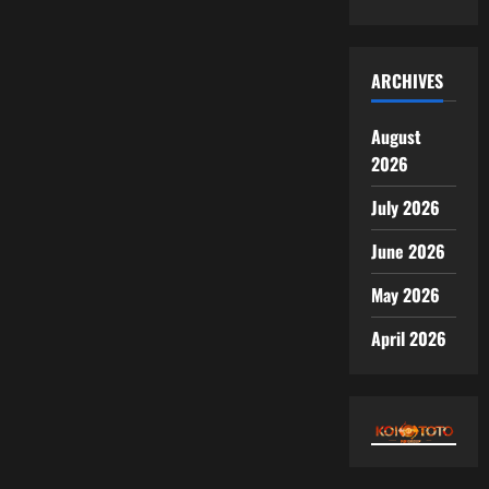
ARCHIVES
August
2026
July 2026
June 2026
May 2026
April 2026