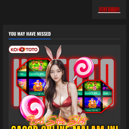
YOU MAY HAVE MISSED