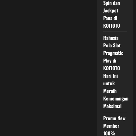
Spin dan
Jackpot
Buffalo
Jackpot
King
Megaways
Paus di
2026:
Panduan
KOITOTO
Lengkap
untuk
Pemain
Rahasia
Baru
Pola Slot
Pragmatic
Play di
KOITOTO
Hari Ini
untuk
Meraih
Kemenangan
Maksimal
Promo New
Member
100%