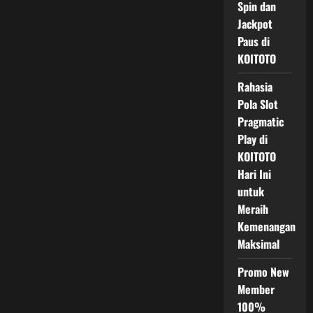
Spin dan
Tanpa
Potongan
Jackpot
untuk
Slot
Paus di
Online
KOITOTO
Deposit
10K
Jackpot
Rahasia
Besar
Pola Slot
Pragmatic
Play di
KOITOTO
Hari Ini
untuk
Meraih
Kemenangan
Maksimal
Promo New
Member
100%