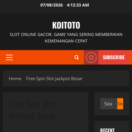
Skip
07/08/2026
4:12:33 AM
to
content
KOITOTO
SLOT ONLINE GACOR, GAME YANG SERING MEMBERIKAN
KEMENANGAN CEPAT
SUBSCRIBE
Primary
Menu
Home
Free Spin Slot Jackpot Besar
Free Spin Slot
Search
for:
Jackpot Besar
RECENT