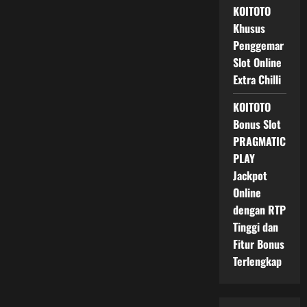
KOITOTO
Khusus
Penggemar
Slot Online
Extra Chilli
KOITOTO
Bonus Slot
PRAGMATIC
PLAY
Jackpot
Online
dengan RTP
Tinggi dan
Fitur Bonus
Terlengkap