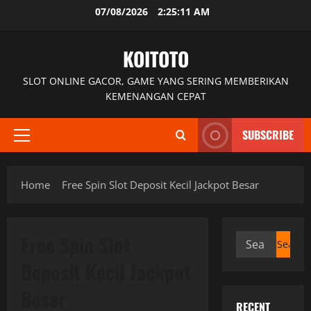
Skip
07/08/2026
2:25:12 AM
to
content
KOITOTO
SLOT ONLINE GACOR, GAME YANG SERING MEMBERIKAN
KEMENANGAN CEPAT
SUBSCRIBE
Primary
Menu
Home
Free Spin Slot Deposit Kecil Jackpot Besar
Free Spin Slot
Search
for:
Deposit Kecil Jackpot
Besar
RECENT