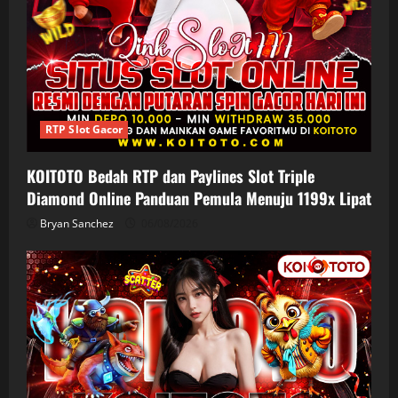
RTP Slot Gacor
KOITOTO Bedah RTP dan Paylines Slot Triple
Diamond Online Panduan Pemula Menuju 1199x Lipat
Bryan Sanchez
06/08/2026