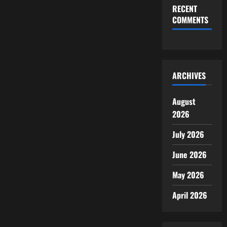
RECENT
COMMENTS
ARCHIVES
August
2026
July 2026
June 2026
May 2026
April 2026