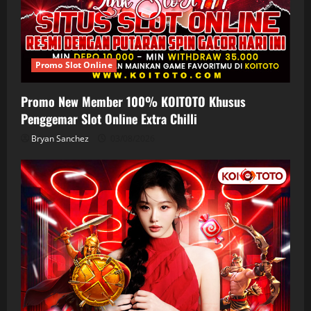
Promo Slot Online
Promo New Member 100% KOITOTO Khusus
Penggemar Slot Online Extra Chilli
Bryan Sanchez
03/08/2026