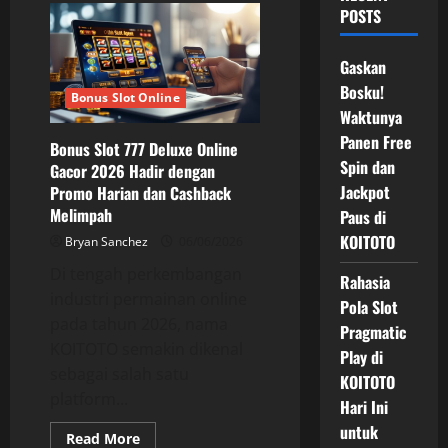
POSTS
Gaskan
Bosku!
Bonus Slot Online
Waktunya
Panen Free
Bonus Slot 777 Deluxe Online
Spin dan
Gacor 2026 Hadir dengan
Jackpot
Promo Harian dan Cashback
Melimpah
Paus di
KOITOTO
Bryan Sanchez
06/06/2026
Di tengah perkembangan
Rahasia
industri permainan online
Pola Slot
pada tahun 2026, nama
Pragmatic
KOITOTO semakin dikenal
Play di
sebagai salah satu
KOITOTO
platform...
Hari Ini
untuk
Read
Read More