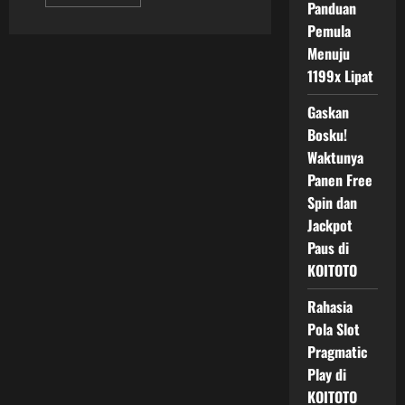
more
Panduan
about
Bonus
Pemula
Slot
Menuju
777
Deluxe
1199x Lipat
Online
Gacor
2026
Gaskan
Hadir
dengan
Bosku!
Promo
Harian
Waktunya
dan
Panen Free
Cashback
Melimpah
Spin dan
Jackpot
Paus di
KOITOTO
Rahasia
Pola Slot
Pragmatic
Play di
KOITOTO