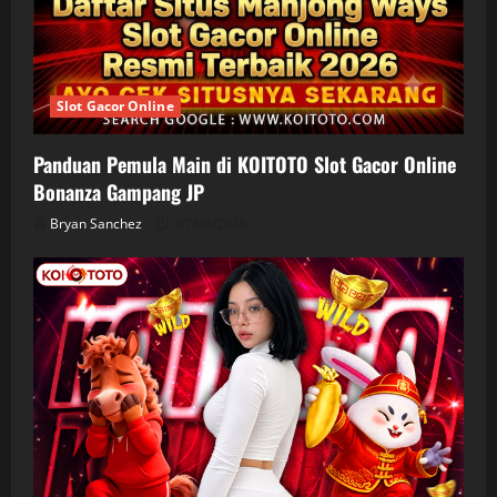
Slot Gacor Online
Panduan Pemula Main di KOITOTO Slot Gacor Online
Bonanza Gampang JP
Bryan Sanchez
07/08/2026