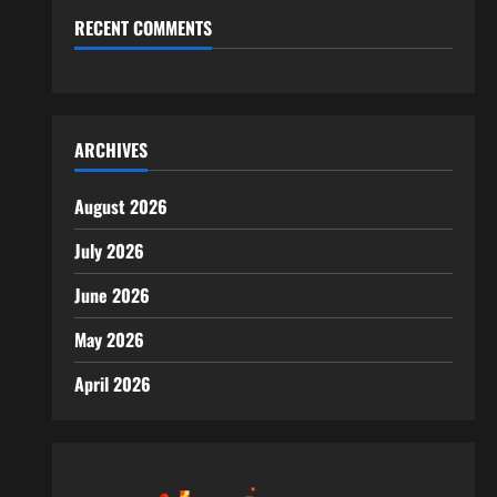
RECENT COMMENTS
ARCHIVES
August 2026
July 2026
June 2026
May 2026
April 2026