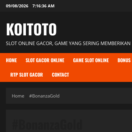
Skip
09/08/2026
7:16:37 AM
to
content
KOITOTO
SLOT ONLINE GACOR, GAME YANG SERING MEMBERIKA
HOME
SLOT GACOR ONLINE
GAME SLOT ONLINE
BONUS 
RTP SLOT GACOR
CONTACT
Home
#BonanzaGold
#BonanzaGold