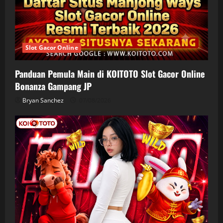
Slot Gacor Online
Panduan Pemula Main di KOITOTO Slot Gacor Online
Bonanza Gampang JP
Bryan Sanchez
07/08/2026