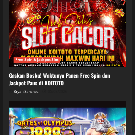
Free Spin & Jackpot Slot
Gaskan Bosku! Waktunya Panen Free Spin dan
Jackpot Paus di KOITOTO
Bryan Sanchez
05/08/2026