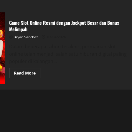
Game Slot Online Resmi dengan Jackpot Besar dan Bonus
Melimpah
Bryan Sanchez
07/04/2026
Dalam beberapa tahun terakhir, permainan slot
online telah menjadi salah satu hiburan digital paling
populer di kalangan...
Read
Read More
more
about
Game
Slot
Online
Resmi
dengan
Jackpot
Besar
dan
Bonus
Melimpah