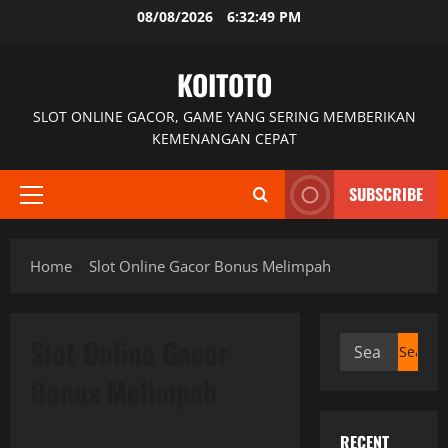
Skip
08/08/2026
6:32:49 PM
to
content
KOITOTO
SLOT ONLINE GACOR, GAME YANG SERING MEMBERIKAN
KEMENANGAN CEPAT
SUBSCRIBE
Primary
Menu
Home
Slot Online Gacor Bonus Melimpah
Slot Online Gacor
Search
for:
Bonus Melimpah
RECENT