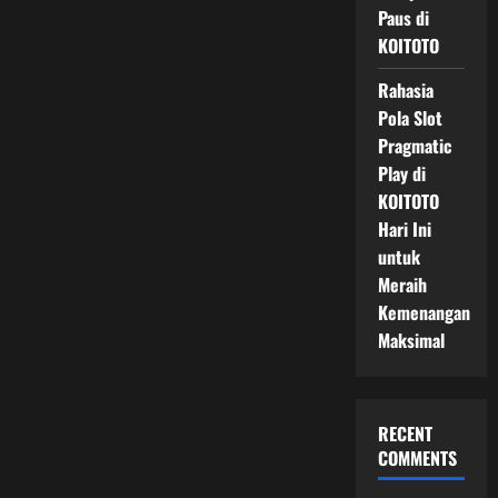
Paus di
KOITOTO
Rahasia
Pola Slot
Pragmatic
Play di
KOITOTO
Hari Ini
untuk
Meraih
Kemenangan
Maksimal
RECENT
COMMENTS