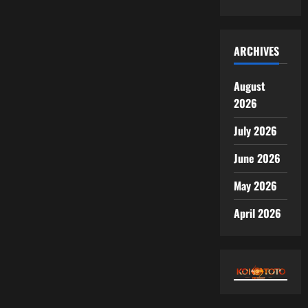
ARCHIVES
August
2026
July 2026
June 2026
May 2026
April 2026