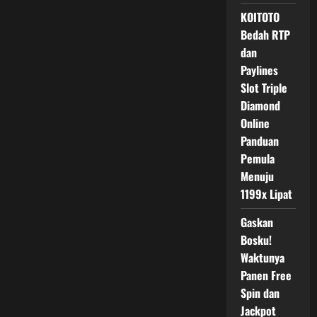
Slot
KOITOTO
Online
Terpercaya
Bedah RTP
2026
Dibanding
dan
Platform
Lain
Paylines
Slot Triple
Diamond
Online
Panduan
Pemula
Menuju
1199x Lipat
Gaskan
Bosku!
Waktunya
Panen Free
Spin dan
Jackpot