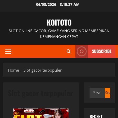
Skip
06/08/2026
3:15:28 AM
to
content
KOITOTO
SLOT ONLINE GACOR, GAME YANG SERING MEMBERIKAN
KEMENANGAN CEPAT
SUBSCRIBE
Primary
Menu
Home
Slot gacor terpopuler
Slot gacor terpopuler
Search
for:
RECENT