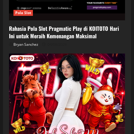
Pola Slot
Rahasia Pola Slot Pragmatic Play di KOITOTO Hari
Ini untuk Meraih Kemenangan Maksimal
Bryan Sanchez
04/08/2026