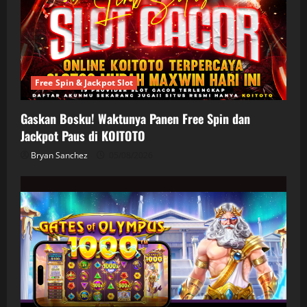
Free Spin & Jackpot Slot
Gaskan Bosku! Waktunya Panen Free Spin dan
Jackpot Paus di KOITOTO
Bryan Sanchez
05/08/2026