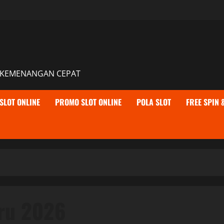
N KEMENANGAN CEPAT
SLOT ONLINE
PROMO SLOT ONLINE
POLA SLOT
FREE SPIN 
aru 2026