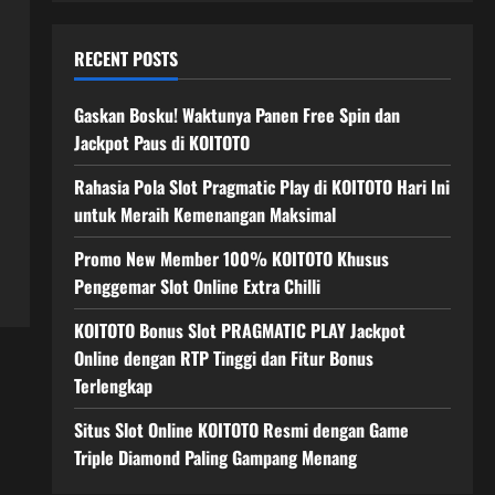
RECENT POSTS
Gaskan Bosku! Waktunya Panen Free Spin dan
Jackpot Paus di KOITOTO
Rahasia Pola Slot Pragmatic Play di KOITOTO Hari Ini
untuk Meraih Kemenangan Maksimal
Promo New Member 100% KOITOTO Khusus
Penggemar Slot Online Extra Chilli
KOITOTO Bonus Slot PRAGMATIC PLAY Jackpot
Online dengan RTP Tinggi dan Fitur Bonus
Terlengkap
Situs Slot Online KOITOTO Resmi dengan Game
Triple Diamond Paling Gampang Menang