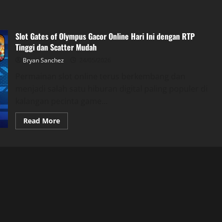
Slot Gates of Olympus Gacor Online Hari Ini dengan RTP
Tinggi dan Scatter Mudah
Bryan Sanchez
24/05/2026
Permainan slot online terus berkembang dan
menjadi salah satu hiburan digital paling populer di
kalangan pecinta game...
Read
Read More
more
about
Slot
Gates
of
Olympus
Gacor
Online
Hari
Ini
dengan
RTP
Tinggi
dan