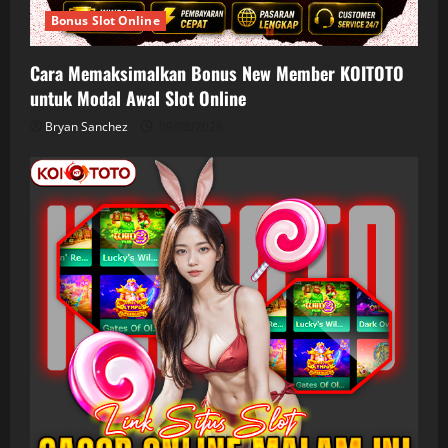
Bonus Slot Online
Cara Memaksimalkan Bonus New Member KOITOTO
untuk Modal Awal Slot Online
Bryan Sanchez
09/08/2026