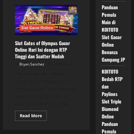
Rekomendasi
Panduan
Bandar
Slot
Pemula
Buffalo
King
Main di
Megaways
Gacor
Slot Gacor Online
KOITOTO
Online
Terpercaya
Slot Gacor
Slot Gates of Olympus Gacor
Online
Online Hari Ini dengan RTP
Bonanza
Tinggi dan Scatter Mudah
Gampang JP
Bryan Sanchez
24/05/2026
KOITOTO
Permainan slot online
Bedah RTP
terus berkembang dan
dan
menjadi salah satu hiburan
Paylines
digital paling populer di
Slot Triple
kalangan pecinta game...
Diamond
Read
Online
Read More
more
Panduan
about
Slot
Pemula
Gates