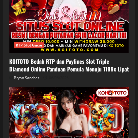
RTP Slot Gacor
KOITOTO Bedah RTP dan Paylines Slot Triple
Diamond Online Panduan Pemula Menuju 1199x Lipat
Bryan Sanchez
06/08/2026