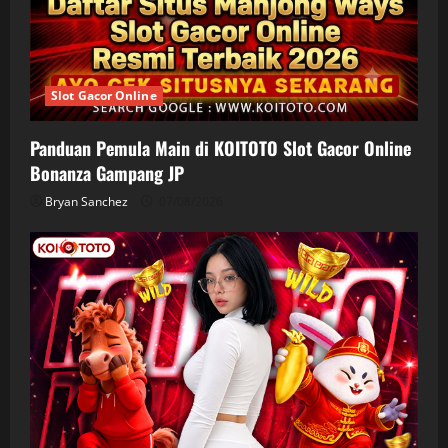
Slot Gacor Online
Panduan Pemula Main di KOITOTO Slot Gacor Online
Bonanza Gampang JP
Bryan Sanchez
07/08/2026