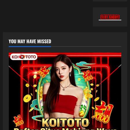
YOU MAY HAVE MISSED