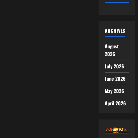
ARCHIVES
August
2026
July 2026
June 2026
May 2026
April 2026