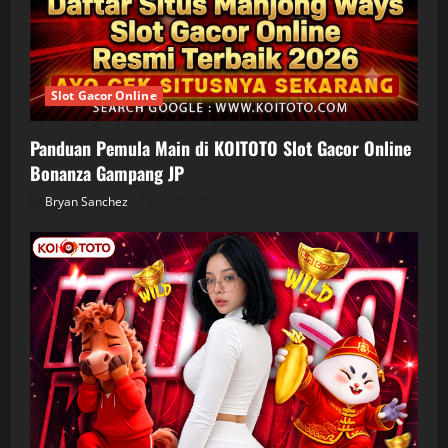
Slot Gacor Online
Panduan Pemula Main di KOITOTO Slot Gacor Online
Bonanza Gampang JP
Bryan Sanchez
07/08/2026