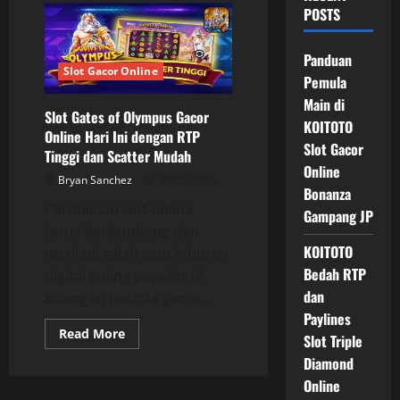
POSTS
Panduan
Slot Gacor Online
Pemula
Main di
Slot Gates of Olympus Gacor
KOITOTO
Online Hari Ini dengan RTP
Slot Gacor
Tinggi dan Scatter Mudah
Online
Bryan Sanchez
24/05/2026
Bonanza
Permainan slot online
Gampang JP
terus berkembang dan
KOITOTO
menjadi salah satu hiburan
Bedah RTP
digital paling populer di
dan
kalangan pecinta game...
Paylines
Read
Read More
Slot Triple
more
about
Diamond
Slot
Gates
Online
of