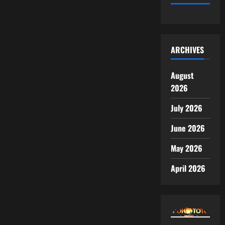
ARCHIVES
August
2026
July 2026
June 2026
May 2026
April 2026