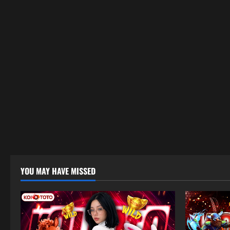
YOU MAY HAVE MISSED