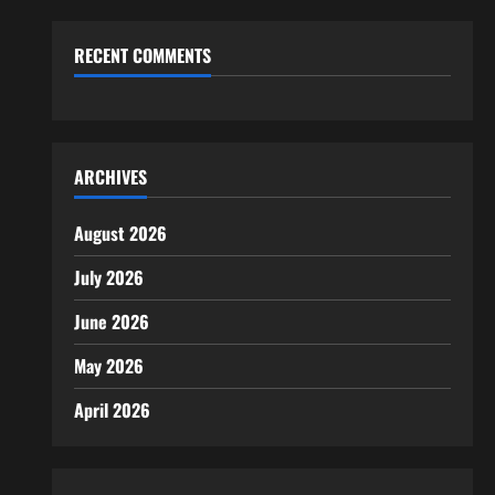
RECENT COMMENTS
ARCHIVES
August 2026
July 2026
June 2026
May 2026
April 2026