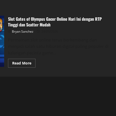
Slot Gates of Olympus Gacor Online Hari Ini dengan RTP
Tinggi dan Scatter Mudah
Bryan Sanchez
24/05/2026
Permainan slot online terus berkembang dan
menjadi salah satu hiburan digital paling populer di
kalangan pecinta game...
Read
Read More
more
about
Slot
Gates
of
Olympus
Gacor
Online
Hari
Ini
dengan
RTP
Tinggi
dan