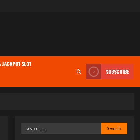
& JACKPOT SLOT
SUBSCRIBE
Search
for: