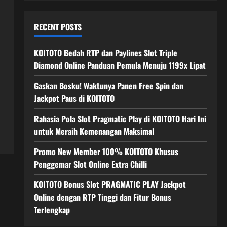
RECENT POSTS
KOITOTO Bedah RTP dan Paylines Slot Triple
Diamond Online Panduan Pemula Menuju 1199x Lipat
Gaskan Bosku! Waktunya Panen Free Spin dan
Jackpot Paus di KOITOTO
Rahasia Pola Slot Pragmatic Play di KOITOTO Hari Ini
untuk Meraih Kemenangan Maksimal
Promo New Member 100% KOITOTO Khusus
Penggemar Slot Online Extra Chilli
KOITOTO Bonus Slot PRAGMATIC PLAY Jackpot
Online dengan RTP Tinggi dan Fitur Bonus
Terlengkap