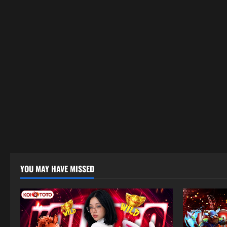
YOU MAY HAVE MISSED