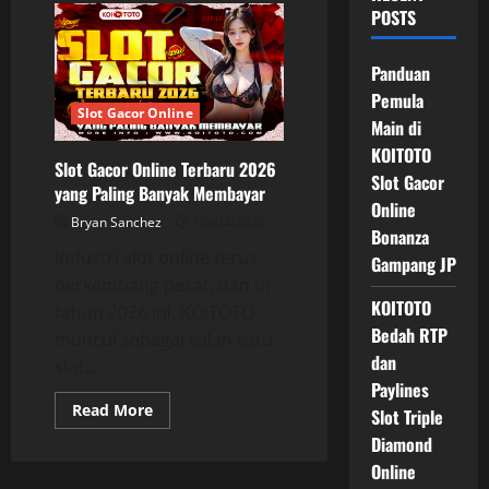
POSTS
Panduan
Pemula
Slot Gacor Online
Main di
KOITOTO
Slot Gacor Online Terbaru 2026
Slot Gacor
yang Paling Banyak Membayar
Online
Bryan Sanchez
06/04/2026
Bonanza
Industri slot online terus
Gampang JP
berkembang pesat, dan di
KOITOTO
tahun 2026 ini, KOITOTO
Bedah RTP
muncul sebagai salah satu
dan
slot...
Paylines
Read
Read More
Slot Triple
more
about
Diamond
Slot
Online
Gacor
Online