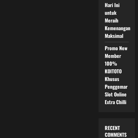
Hari Ini
untuk
Meraih
Kemenangan
Maksimal
Promo New
Member
100%
KOITOTO
Khusus
Penggemar
Slot Online
Extra Chilli
RECENT
COMMENTS