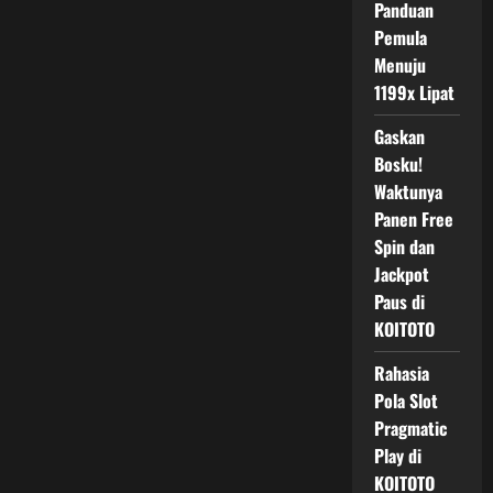
Panduan
Terbaru
2026
Pemula
yang
Paling
Menuju
Banyak
Membayar
1199x Lipat
Gaskan
Bosku!
Waktunya
Panen Free
Spin dan
Jackpot
Paus di
KOITOTO
Rahasia
Pola Slot
Pragmatic
Play di
KOITOTO