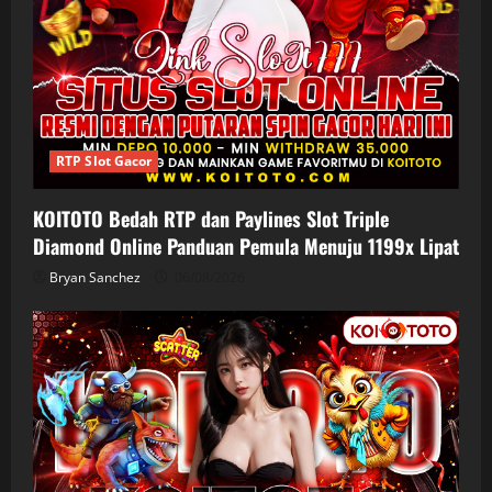
RTP Slot Gacor
KOITOTO Bedah RTP dan Paylines Slot Triple
Diamond Online Panduan Pemula Menuju 1199x Lipat
Bryan Sanchez
06/08/2026