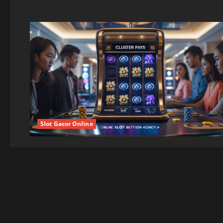
Slot Gacor Online