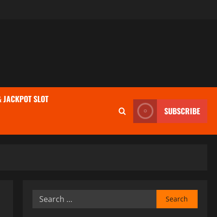
& JACKPOT SLOT
SUBSCRIBE
Search
for: