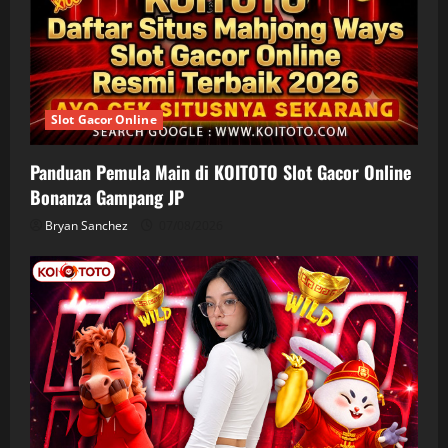
Slot Gacor Online
Panduan Pemula Main di KOITOTO Slot Gacor Online
Bonanza Gampang JP
Bryan Sanchez
07/08/2026