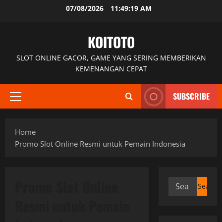
Skip
07/08/2026
11:49:20 AM
to
content
KOITOTO
SLOT ONLINE GACOR, GAME YANG SERING MEMBERIKAN
KEMENANGAN CEPAT
SUBSCRIBE
Primary
Menu
Home
Promo Slot Online Resmi untuk Pemain Indonesia
Promo Slot Online
Search
for:
Resmi untuk Pemain