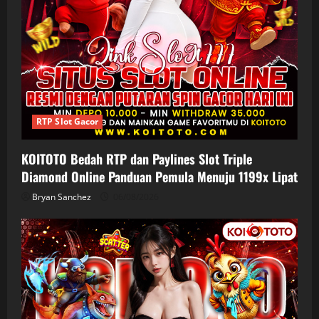
RTP Slot Gacor
KOITOTO Bedah RTP dan Paylines Slot Triple
Diamond Online Panduan Pemula Menuju 1199x Lipat
Bryan Sanchez
06/08/2026