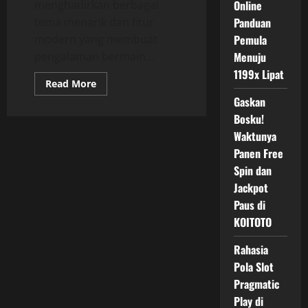
menghadirkan berbagai
Online
tema menarik dan fitur
Panduan
modern yang membuat
Pemula
pengalaman bermain...
Menuju
1199x Lipat
Read
Read More
more
Gaskan
about
Slot
Bosku!
Online
Resmi
Waktunya
Great
Rhino
Panen Free
Megaways
Spin dan
Gampang
Menang
Jackpot
dan
Tidak
Paus di
Pelit
Scatter
KOITOTO
Rahasia
Pola Slot
Pragmatic
Play di