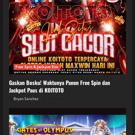
Free Spin & Jackpot Slot
Gaskan Bosku! Waktunya Panen Free Spin dan
Jackpot Paus di KOITOTO
Bryan Sanchez
05/08/2026