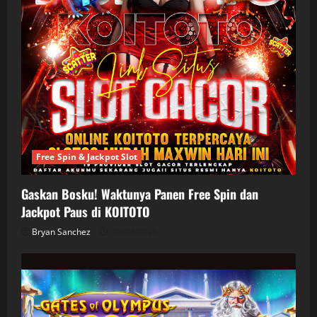
Free Spin & Jackpot Slot
Gaskan Bosku! Waktunya Panen Free Spin dan
Jackpot Paus di KOITOTO
Bryan Sanchez
05/08/2026