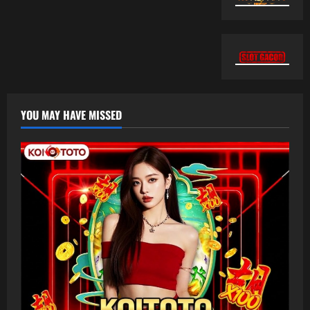
YOU MAY HAVE MISSED