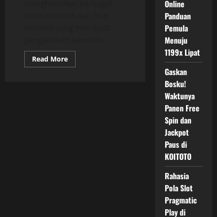
menghadirkan berbagai
Online
tema menarik dan fitur
Panduan
modern yang membuat
Pemula
pengalaman bermain...
Menuju
1199x Lipat
Read
Read More
more
Gaskan
about
Slot
Bosku!
Online
Resmi
Waktunya
Great
Rhino
Panen Free
Megaways
Spin dan
Gampang
Menang
Jackpot
dan
Tidak
Paus di
Pelit
Scatter
KOITOTO
Rahasia
Pola Slot
Pragmatic
Play di