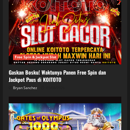
Free Spin & Jackpot Slot
Gaskan Bosku! Waktunya Panen Free Spin dan
Jackpot Paus di KOITOTO
Bryan Sanchez
05/08/2026