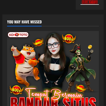
YOU MAY HAVE MISSED