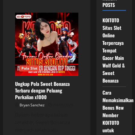
POSTS
KOITOTO
Situs Slot
Online
Terpercaya
Tempat
Gacor Main
Wolf Gold &
Pola Slot
Sweet
Bonanza
Ungkap Pola Sweet Bonanza
Terbaru dengan Peluang
Cara
Perkalian x1000
Memaksimalkan
Bryan Sanchez
14/05/2026
Bonus New
Dalam beberapa tahun
Member
terakhir, Sweet Bonanza
KOITOTO
menjadi salah satu
untuk