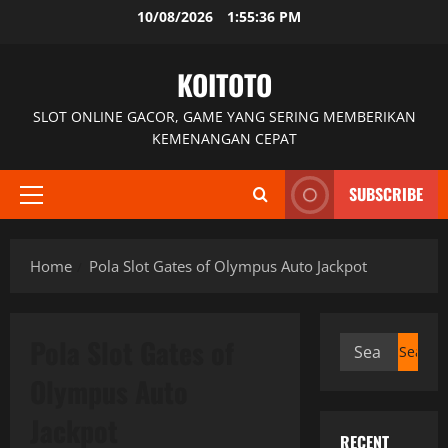
Skip
10/08/2026
1:55:36 PM
to
content
KOITOTO
SLOT ONLINE GACOR, GAME YANG SERING MEMBERIKAN
KEMENANGAN CEPAT
SUBSCRIBE
Primary
Menu
Home
Pola Slot Gates of Olympus Auto Jackpot
Pola Slot Gates of
Search
for:
Olympus Auto
Jackpot
RECENT