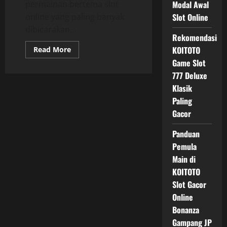
permainan bertema slot
Modal Awal
online yang paling banyak
Slot Online
dibicarakan...
Rekomendasi
Read
KOITOTO
Read More
more
Game Slot
about
Ungkap
777 Deluxe
Pola
Sweet
Klasik
Bonanza
Terbaru
Paling
dengan
Gacor
Peluang
Perkalian
x1000
Panduan
Pemula
Main di
KOITOTO
Slot Gacor
Online
Bonanza
Gampang JP