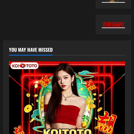
YOU MAY HAVE MISSED