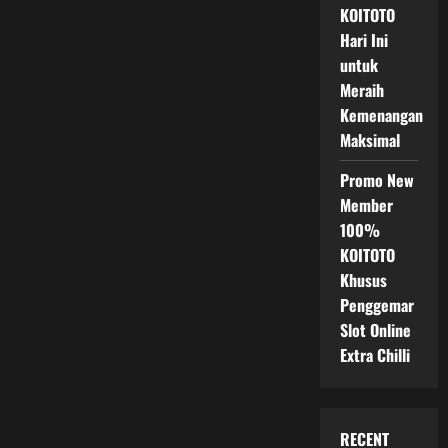
KOITOTO
Hari Ini
untuk
Meraih
Kemenangan
Maksimal
Promo New
Member
100%
KOITOTO
Khusus
Penggemar
Slot Online
Extra Chilli
RECENT