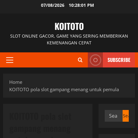
Skip
07/08/2026
10:28:02 PM
to
content
KOITOTO
SLOT ONLINE GACOR, GAME YANG SERING MEMBERIKAN
KEMENANGAN CEPAT
SUBSCRIBE
Primary
Menu
Home
KOITOTO pola slot gampang menang untuk pemula
KOITOTO pola slot
Search
for:
gampang menang