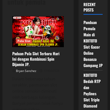
untuk pemula
RECENT
POSTS
Panduan
Pemula
Main di
KOITOTO
Pola Slot
Slot Gacor
Online
Paduan Pola Slot Terbaru Hari
Ini dengan Kombinasi Spin
Bonanza
Dijamin JP.
Gampang JP
Bryan Sanchez
17/04/2026
KOITOTO
Dalam beberapa tahun
Bedah RTP
terakhir, permainan slot
dan
online semakin diminati
Paylines
oleh berbagai kalangan.
Slot Triple
Banyak pemain tidak hanya
Diamond
mengandalkan...