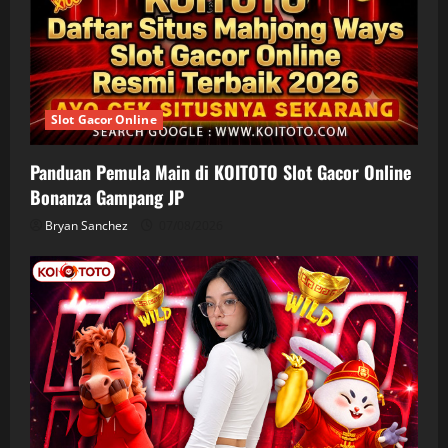
Slot Gacor Online
Panduan Pemula Main di KOITOTO Slot Gacor Online
Bonanza Gampang JP
Bryan Sanchez
07/08/2026