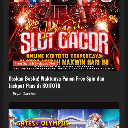
Free Spin & Jackpot Slot
Gaskan Bosku! Waktunya Panen Free Spin dan
Jackpot Paus di KOITOTO
Bryan Sanchez
05/08/2026