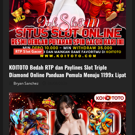
RTP Slot Gacor
KOITOTO Bedah RTP dan Paylines Slot Triple
Diamond Online Panduan Pemula Menuju 1199x Lipat
Bryan Sanchez
06/08/2026