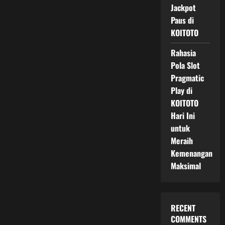
Jackpot
Paus di
KOITOTO
Rahasia
Pola Slot
Pragmatic
Play di
KOITOTO
Hari Ini
untuk
Meraih
Kemenangan
Maksimal
RECENT
COMMENTS