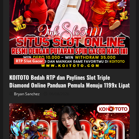
RTP Slot Gacor
KOITOTO Bedah RTP dan Paylines Slot Triple
Diamond Online Panduan Pemula Menuju 1199x Lipat
Bryan Sanchez
06/08/2026