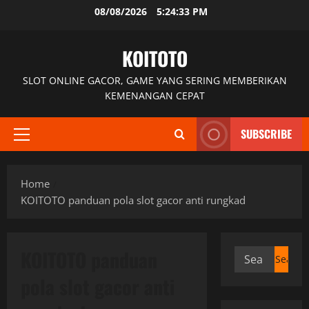
Skip
08/08/2026
5:24:34 PM
to
content
KOITOTO
SLOT ONLINE GACOR, GAME YANG SERING MEMBERIKAN
KEMENANGAN CEPAT
SUBSCRIBE
Primary
Menu
Home
KOITOTO panduan pola slot gacor anti rungkad
KOITOTO panduan
Search
for:
pola slot gacor anti