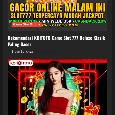
Game Slot Online
Rekomendasi KOITOTO Game Slot 777 Deluxe Klasik
Paling Gacor
Bryan Sanchez
08/08/2026