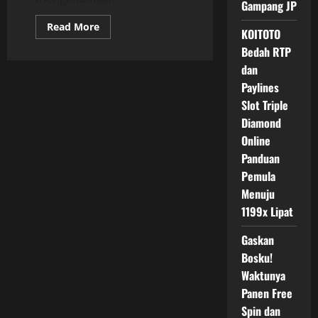
Gampang JP
Read
Read More
KOITOTO
more
about
Bedah RTP
Paduan
Pola
dan
Slot
Terbaru
Paylines
Hari
Slot Triple
Ini
dengan
Diamond
Kombinasi
Spin
Online
Dijamin
JP.
Panduan
Pemula
Menuju
1199x Lipat
Gaskan
Bosku!
Waktunya
Panen Free
Spin dan