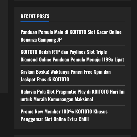
RECENT POSTS
Panduan Pemula Main di KOITOTO Slot Gacor Online
Bonanza Gampang JP
KOITOTO Bedah RTP dan Paylines Slot Triple
Diamond Online Panduan Pemula Menuju 1199x Lipat
Gaskan Bosku! Waktunya Panen Free Spin dan
Jackpot Paus di KOITOTO
Rahasia Pola Slot Pragmatic Play di KOITOTO Hari Ini
untuk Meraih Kemenangan Maksimal
Promo New Member 100% KOITOTO Khusus
Penggemar Slot Online Extra Chilli