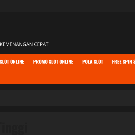
N KEMENANGAN CEPAT
SLOT ONLINE
PROMO SLOT ONLINE
POLA SLOT
FREE SPIN 
Tinggi