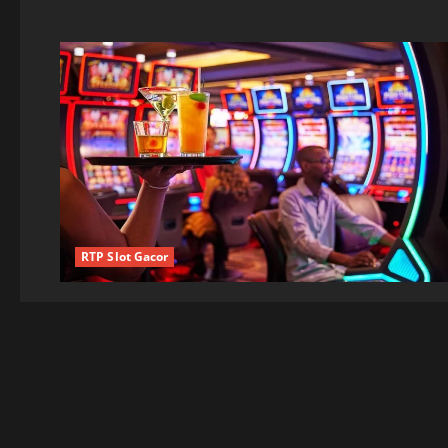
RTP Slot Gacor