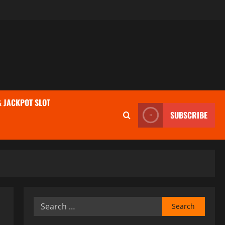
& JACKPOT SLOT
SUBSCRIBE
Search
for: