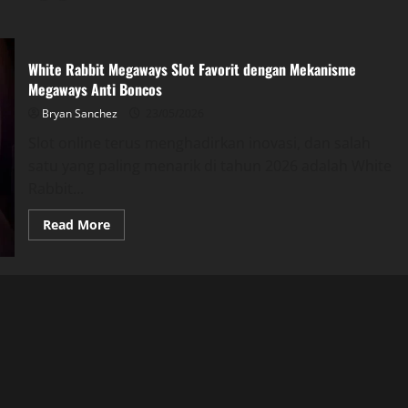
White Rabbit Megaways Slot Favorit dengan Mekanisme
Megaways Anti Boncos
Bryan Sanchez
23/05/2026
Slot online terus menghadirkan inovasi, dan salah
satu yang paling menarik di tahun 2026 adalah White
Rabbit...
Read
Read More
more
about
White
Rabbit
Megaways
Slot
Favorit
dengan
Mekanisme
Megaways
Anti
Boncos