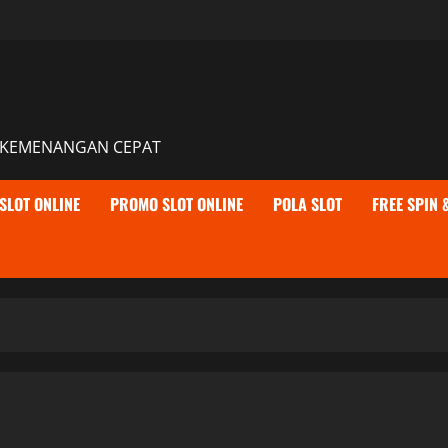
N KEMENANGAN CEPAT
SLOT ONLINE
PROMO SLOT ONLINE
POLA SLOT
FREE SPIN 