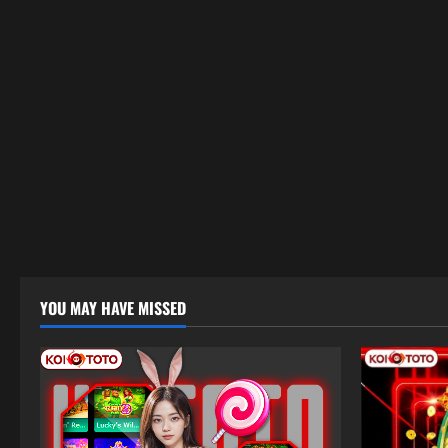
YOU MAY HAVE MISSED