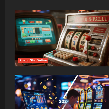
Promo Slot Online