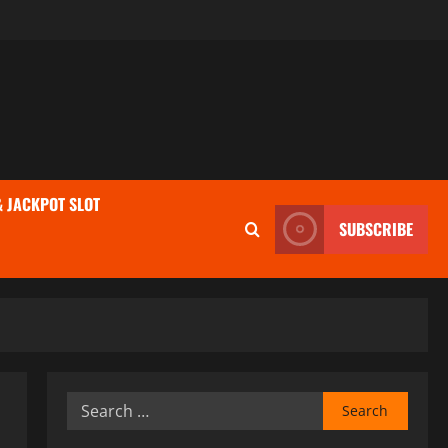
& JACKPOT SLOT
SUBSCRIBE
Search
for: