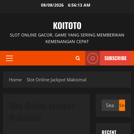
Skip
08/08/2026
6:56:14 AM
to
content
KOITOTO
SLOT ONLINE GACOR, GAME YANG SERING MEMBERIKAN
KEMENANGAN CEPAT
SUBSCRIBE
Primary
Menu
Home
Slot Online Jackpot Maksimal
Slot Online Jackpot
Search
for:
Maksimal
RECENT