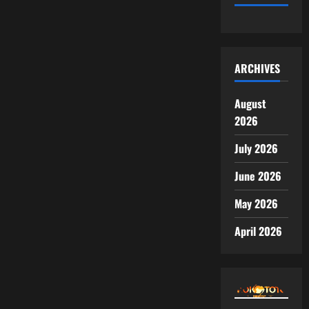
ARCHIVES
August
2026
July 2026
June 2026
May 2026
April 2026