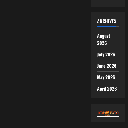
ARCHIVES
August
2026
July 2026
June 2026
May 2026
April 2026