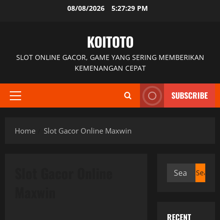
Skip
08/08/2026
5:27:30 PM
to
content
KOITOTO
SLOT ONLINE GACOR, GAME YANG SERING MEMBERIKAN
KEMENANGAN CEPAT
SUBSCRIBE
Primary
Menu
Home
Slot Gacor Online Maxwin
Slot Gacor Online
Search
for:
Maxwin
RECENT